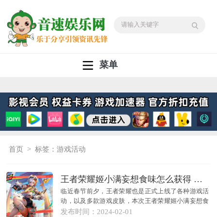
菜单
首页
> 标签：游戏活动
王者荣耀姬小满妄想食味怎么获得 姬小满妄想食味皮肤免费获取方法
临近春节前夕，王者荣耀也是正式上线了各种游戏活
动，以及多款游戏皮肤，本次王者荣耀姬小满妄想食
味上线，很多的游戏玩家还不知道王者荣耀姬小满妄
发布时间：
2024-02-01