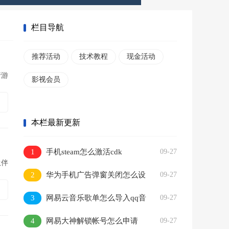
栏目导航
推荐活动
技术教程
现金活动
行游
影视会员
本栏最新更新
1
手机steam怎么激活cdk
09-27
伙伴
2
华为手机广告弹窗关闭怎么设
09-27
置
3
网易云音乐歌单怎么导入qq音
09-27
乐
4
网易大神解锁帐号怎么申请
09-27