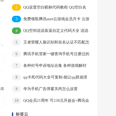
小伙
史违规记录
2
QQ设置空白昵称代码教程 QQ空白名
字代码
3
免费领取腾讯start云游戏会员月卡 云游
戏免费体验
4
QQ空间说说装逼自定义代码大全 说说
小尾巴代码分享
5
王者荣耀人脸识别和实名认证不匹配怎
开，
么办 游戏人脸识别不符可以换人吗？
6
腾讯手机管家一键查询手机号注册过的
网站和APP
7
各种封号申诉地址合集 各种游戏解封
网站大全
8
qq卡死代码大全可复制-能让qq群崩溃
的代码
9
知道
华为手机广告弹窗关闭怎么设置
10
QQ会员21周年 可238元开超会+腾讯会
员+音乐会员
标签云