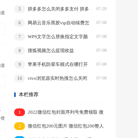
5
拼多多怎么关闭多多支付 拼多
07-20
知道
多彻底关闭多多支付教程
6
网易云音乐黑胶vip自动续费怎
07-08
么关闭
7
WPS文字怎么替换指定文字颜
07-08
色
8
搜狐视频怎么提现收益
07-08
9
苹果手机防晕车模式在哪打开
07-08
知道
10
vivo浏览器实时热搜怎么关闭
07-08
本栏推荐
程
1
2022微信红包封面序列号免费领取 微
伴使
信红包封面2022免费领取时间
2
微信红包200元图片 微信红包200整人
表情包设置教程