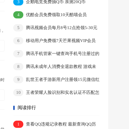
3
企鹅电竞免费抽Q币 亲测20Q币
4
优酷会员免费领取10天酷喵会员
5
腾讯视频会员每月8号12点抢领5-30元
闭，
话费
6
移动用户免费领7天芒果视频VIP会员
7
腾讯手机管家一键查询手机号注册过的
网站和APP
8
腾讯未成年人消费全退款教程 游戏未
成年充值退款流程
9
乱世王者手游新用户注册领15元微信红
的时
包
10
王者荣耀人脸识别和实名认证不匹配怎
么办 游戏人脸识别不符可以换人吗？
阅读排行
1
查看QQ违规记录教程 最新查询QQ历