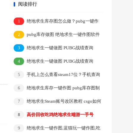
阅读排行
1
绝地求生库存图怎么做？pubg一键作
图软件 吃鸡17位id怎么做库存图
2
pubg库存做图 绝地求生一键作图软件
网站
3
绝地求生一键做图 PUBG战绩查询
pubg作图功能介绍
4
绝地求生一键做图 PUBG战绩查询
pubg作图功能介绍
5
手机上怎么查看steam17位？手机查询
绝地求生17位id教程
6
绝地求生库存一键作图 pubg库存图制
作
7
绝地求生Steam账号改区教程 csgo如何
把自己的商店国家及地区改回国区
8
高价回收吃鸡绝地求生端游一手号
pubg账号回收 吃鸡号回收出售
9
绝地求生一键作图,蓝猫玩一键作图,吃