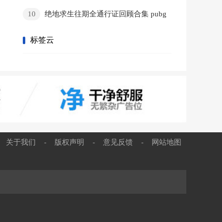
鸡一键作图,pubg库存做图软件
10
绝地求生往期全通行证回顾合集 pubg
通行证大全
标签云
关于我们
版权声明
意见反馈
网站地图
-
-
-