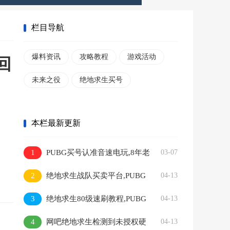
栏目导航
爆料资讯
攻略教程
游戏活动
回
未来之役
绝地求生买号
本栏最新更新
1
PUBG买号认准音速电玩,8年老
03-07
店只做一手自营皮肤号
2
绝地求生战队买卖平台,PUBG
04-13
满级工会战队转让
3
绝地求生80级速刷教程,PUBG
04-13
快速打生存等级教程
4
网吧绝地求生检测到未授权硬
04-13