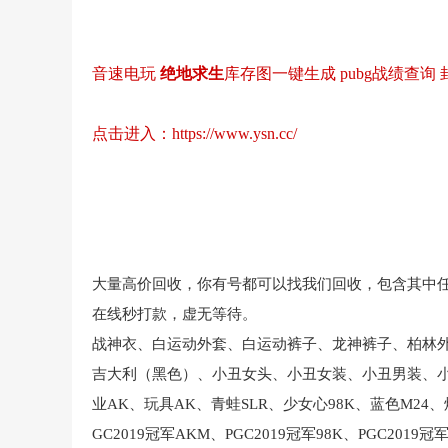
音速电玩
绝地求生
库存图一键生成 pubg战绩查询
点击进入：
https://www.ysn.cc/
大量高价回收，你有号都可以找我们回收，包含其中
在线秒打款，虚无等待。
战神衣、白运动外套、白运动裤子、龙神裤子、柏林外
吉大利（黑色）、小丑女头、小丑女装、小丑男装、
业AK、玩具AK、青蛙SLR、少女心98K、蓝色M24、炫彩
GC2019冠军AKM、
PGC2019冠军98K、
PGC2019冠军