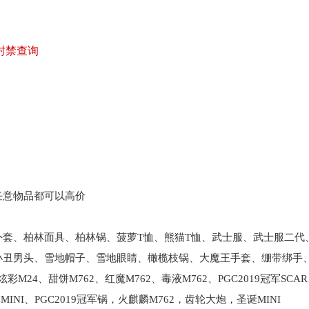
 封禁查询
任意物品都可以高价
套、柏林面具、柏林锅、菠萝T恤、熊猫T恤、武士服、武士服二代
小丑男头、雪地帽子、雪地眼睛、橄榄枝锅、大魔王手套、绷带绑手
M24、甜饼M762、红魔M762、毒液M762、PGC2019冠军SCA
MINI、
PGC2019冠军锅，火麒麟M762，齿轮大炮，圣诞MINI