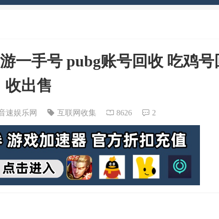
一手号 pubg账号回收 吃鸡号
收出售
音速娱乐网
互联网收集
8626
2