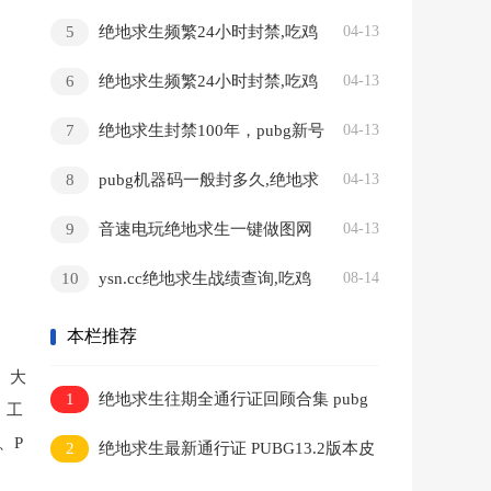
件封禁怎么解决,pubtg未授权硬件上不
5
绝地求生频繁24小时封禁,吃鸡
04-13
去
端游PUBG频繁检测72小时
6
绝地求生频繁24小时封禁,吃鸡
04-13
端游PUBG频繁检测72小时
7
绝地求生封禁100年，pubg新号
04-13
封禁100年怎么解封
8
pubg机器码一般封多久,绝地求
04-13
生开挂封机器码自动解除要多久时间
9
音速电玩绝地求生一键做图网
04-13
站,pubg库存图制作网站工具
10
ysn.cc绝地求生战绩查询,吃鸡
08-14
封禁查询,PUBG生存等级查询
本栏推荐
、大
1
绝地求生往期全通行证回顾合集 pubg
、工
通行证大全
R、
P
2
绝地求生最新通行证 PUBG13.2版本皮
肤高清大图总览 中秋活动套装