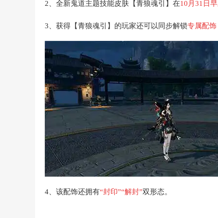
2、全新鬼道主题技能皮肤【青狼魂引】在
10月31日
早
3、获得【青狼魂引】的玩家还可以同步解锁
专属配饰
4、该配饰还拥有
“封印”“解封”
双形态。