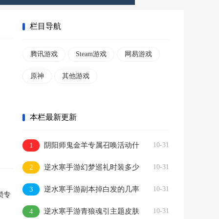
栏目导航
腾讯游戏
Steam游戏
网易游戏
原神
其他游戏
本栏最新更新
1
阴阳师鬼金羊专属召唤活动什
10-31
么时候上线
2
逆水寒手游幻梦巡礼时装多少
10-31
钱
3
逆水寒手游副本掉白发的几率
10-31
锁专
怎么提升
4
逆水寒手游青狼魂引主题皮肤
10-31