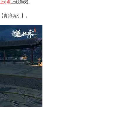
上8点
上线游戏。
【青狼魂引】。