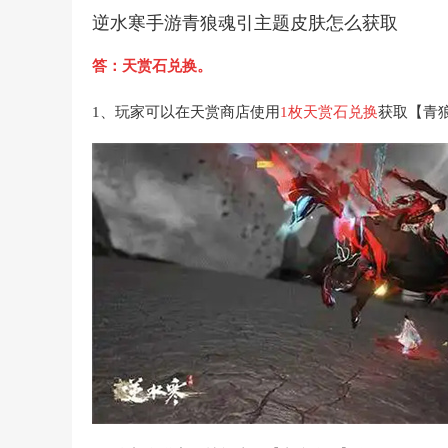
逆水寒手游青狼魂引主题皮肤怎么获取
答：
天赏石兑换。
1、玩家可以在天赏商店使用
1枚天赏石兑换
获取【青