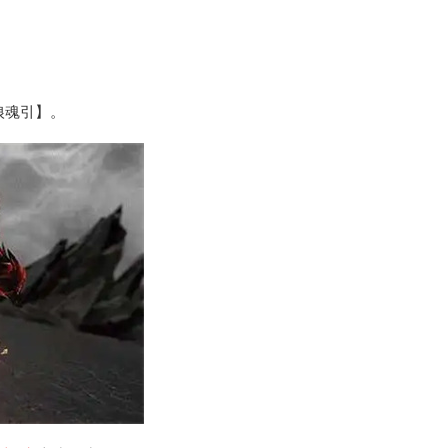
狼魂引】。