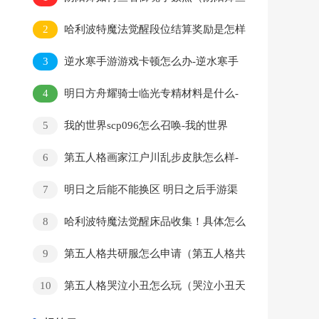
看御魂小数点方法介绍）
2
哈利波特魔法觉醒段位结算奖励是怎样
的？一文读懂段位继承机制
3
逆水寒手游游戏卡顿怎么办-逆水寒手
游游戏卡顿问题的解决方法介绍
4
明日方舟耀骑士临光专精材料是什么-
明日方舟耀骑士临光专精材料一览
5
我的世界scp096怎么召唤-我的世界
scp096召唤方法
6
第五人格画家江户川乱步皮肤怎么样-
第五人格画家江户川乱步皮肤一览
7
明日之后能不能换区 明日之后手游渠
道服怎么转换成网易官方服
8
哈利波特魔法觉醒床品收集！具体怎么
收集？不同床品收集方法汇总！
9
第五人格共研服怎么申请（第五人格共
研服申请方法）
10
第五人格哭泣小丑怎么玩（哭泣小丑天
赋讲解）