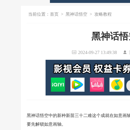
当前位置：
首页
>
黑神话悟空
>
攻略教程
黑神话悟
2024-09-27 13:49:38
黑神话悟空中的新种新苗三十二难这个成就在如意画
要先解锁如意画轴。