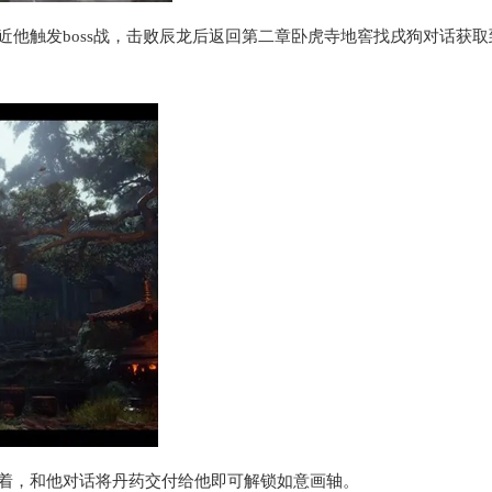
近他触发boss战，击败辰龙后返回第二章卧虎寺地窖找戌狗对话获取
站着，和他对话将丹药交付给他即可解锁如意画轴。