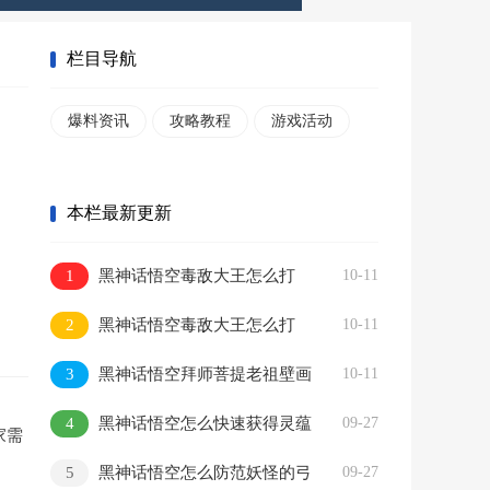
栏目导航
爆料资讯
攻略教程
游戏活动
本栏最新更新
1
黑神话悟空毒敌大王怎么打
10-11
2
黑神话悟空毒敌大王怎么打
10-11
3
黑神话悟空拜师菩提老祖壁画
10-11
在哪
4
黑神话悟空怎么快速获得灵蕴
09-27
家需
5
黑神话悟空怎么防范妖怪的弓
09-27