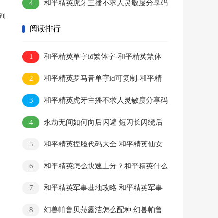
4
和平精英虎牙主播不求人灵敏度分享码
到
键位设置 不求人灵敏度分享码
阅读排行
1
和平精英单字id繁体字-和平精英繁体
字单字id没人用的
2
和平精英罗马音单字id可复制-和平精
英日语单字id可复制
3
和平精英虎牙主播不求人灵敏度分享码
键位设置 不求人灵敏度分享码
4
永劫无间如何向后闪避 短闪长闪绕后
操作方法教程
5
和平精英捏脸代码大全 和平精英仙女
捏脸代码
6
和平精英怎么快速上分？和平精英什么
模式加经验最多？
7
和平精英军事基地攻略 和平精英军事
基地怎么打？
8
幻兽帕鲁贝菈露洁怎么配种 幻兽帕鲁