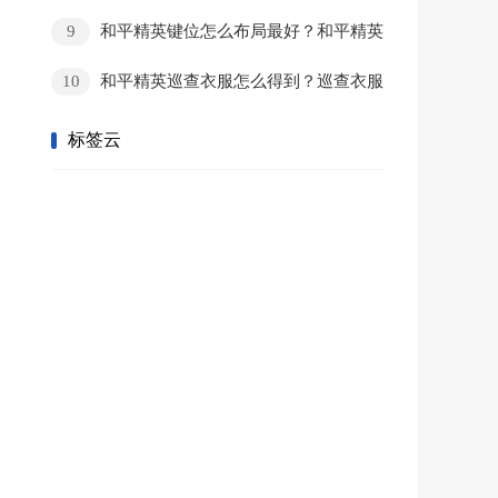
贝菈露洁配种公式一览
9
和平精英键位怎么布局最好？和平精英
键位码怎么用？
10
和平精英巡查衣服怎么得到？巡查衣服
获得方法
标签云