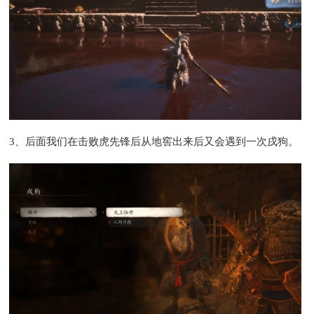
3、后面我们在击败虎先锋后从地窖出来后又会遇到一次戌狗。