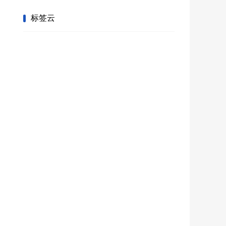
戏已断开链接。反恐精英CSOL出现这样的是
标签云
什么情况？