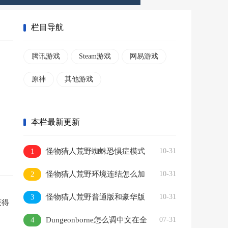
栏目导航
腾讯游戏
Steam游戏
网易游戏
原神
其他游戏
本栏最新更新
1
怪物猎人荒野蜘蛛恐惧症模式
10-31
怎么开启
2
怪物猎人荒野环境连结怎么加
10-31
入
3
怪物猎人荒野普通版和豪华版
10-31
获得
有什么区别
4
Dungeonborne怎么调中文在全
07-31