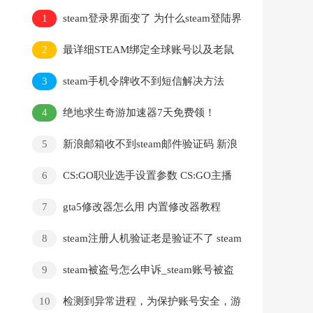
1
steam登录界面变了 为什么steam登陆界
面变样了
2
最详细STEAM绑定全球账号以及老鼠
台掉宝攻略，常见问题解答
3
steam手机令牌收不到短信解决方法
steam令牌绑定教程
4
绝地求生奇游加速器7天免费领！
5
新浪邮箱收不到steam邮件验证码 新浪
邮箱换绑不了steam账号
6
CS:GO职业选手设置参数 CS:GO主播
设置参数教程
7
gta5修改器怎么用 内置修改器教程
8
steam注册人机验证老是验证不了 steam
无限重复错误captcha响应的解决方法
9
steam被盗号怎么申诉_steam账号被盗
号找回全教程
10
检测到异常进程，为保护账号安全，游