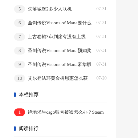
新的地牢之子游戏中，虽然游戏没有
5
失落城堡2多少人联机
07-31
国区，但是该游戏也为玩家提供了简
6
体/繁体中文的选项可以设置，游戏默
圣剑传说Visions of Mana要什么
07-31
认为英文，本期带来在设置中调成中
配置
7
上古卷轴3审判席有没有上线
07-31
文的方法。 Dungeonborne怎么调中文
steam
8
1、本期以中文界面进行设置，玩家只
圣剑传说Visions of Mana预购奖
07-31
需找到对应位置的选项即可，我们按
励有什么
9
圣剑传说Visions of Mana豪华版
07-31
esc后跳出选项。 2、随后在左侧找到
有什么
10
设置，选择设置进入其中。 3、在上方
艾尔登法环黄金树恩惠怎么获
07-20
点击个性化设置，英文为第四个选
取
本栏推荐
项，在下方即可找到语言。 4、打开语
言的选项后就可以找到简体/繁体中
1
绝地求生csgo账号被盗怎么办？Steam
文，选择后确认即可将游戏调成中
防骗与找回教程
文。
阅读排行