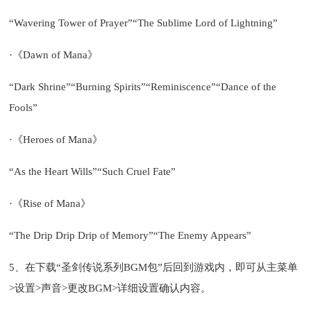
“Wavering Tower of Prayer”“The Sublime Lord of Lightning”
·《Dawn of Mana》
“Dark Shrine”“Burning Spirits”“Reminiscence”“Dance of the
Fools”
·《Heroes of Mana》
“As the Heart Wills”“Such Cruel Fate”
·《Rise of Mana》
“The Drip Drip Drip of Memory”“The Enemy Appears”
5、在下载“圣剑传说系列BGM包”后回到游戏内，即可从主菜单
>设置>声音>更改BGM>详细设置确认内容。