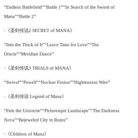
“Endless Battlefield”“Battle 1”“In Search of the Sword of
Mana”“Battle 2”
·《圣剑传说2 SECRET of MANA》
“Into the Thick of It”“Leave Time for Love”“The
Oracle”“Meridian Dance”
·《圣剑传说3 TRIALS of MANA》
“Swivel”“Powell”“Nuclear Fusion”“Hightension Wire”
·《圣剑传说 Legend of Mana》
“Pain the Universe”“Picturesque Landscape”“The Darkness
Nova”“Bejeweled City in Ruins”
·《Children of Mana》