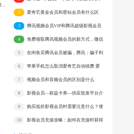
法，
手机和电脑？两个设备可以同时观看吗？
2
爱奇艺黄金会员和星钻会员有什么区
别？
3
腾讯视频会员VIP和腾讯超级影视会员
VIP有什么区别？两者有什么不同的功能？
4
免费领取腾讯视频会员的新方式，微信
可以免费领取腾讯视频7天周卡或月卡会员教
5
在闲鱼买腾讯会员被骗，腾讯：骗子利
程
用苹果漏洞
6
苹果手机怎么取消爱奇艺自动续费 爱
奇艺会员取消自动续费
7
视频会员和音频会员的区别是什么
8
影视会员—权益卡券—供应批发平台介
绍
9
购买低价影视会员时需要注意什么？便
宜的影视会员靠谱吗？
10
影视会员充值攻略：如何在充值时获得
更多的福利和优惠活动？