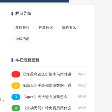
栏目导航
攻略教程
捏脸数据
爆料资讯
游戏活动
本栏最新更新
1
崩坏星穹铁道折纸小鸟对对碰
06-28
隐藏成就如何完成 崩坏星穹铁道折纸
2
永劫无间手游和端游数据互通
06-28
小鸟对对碰隐藏成就攻略
吗 永劫无间手游和端游互通问题解答
3
《apex》无法进入游戏怎么
09-08
情，
办？游戏进不去解决办法
4
《永劫无间》转免费后用什么
09-08