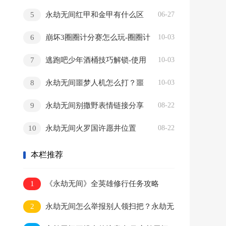
加速器好 加速器推荐
5
永劫无间红甲和金甲有什么区
06-27
别-永劫无间红甲和金甲区别介绍
6
崩坏3圈圈计分赛怎么玩-圈圈计
10-03
分赛地图介绍
7
逃跑吧少年酒桶技巧解锁-使用
10-03
酒桶对抗敌人技巧
8
永劫无间噩梦人机怎么打？噩
10-03
梦人机攻略
9
永劫无间别撒野表情链接分享
08-22
10
永劫无间火罗国许愿井位置
08-22
本栏推荐
1
《永劫无间》全英雄修行任务攻略
2
永劫无间怎么举报别人领扫把？永劫无
间举报多少人给正气扫帚？