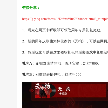
链接分享：
https://g.y.qq.com/forest/IfI2tfsxiVlus78h/index.html?_mi
1、玩家在网页中听歌即可领取周年专属礼包奖励。
2、新的周年庆歌曲为林俊杰的《无拘》，可以在网页
3、然后玩家可以在这里领取礼包码后去游戏中兑换获
礼包A：
别撒野表情包*1、奇珍宝箱，幻丝*800.
礼包B：
别撒野表情包*1，幻丝*4000.