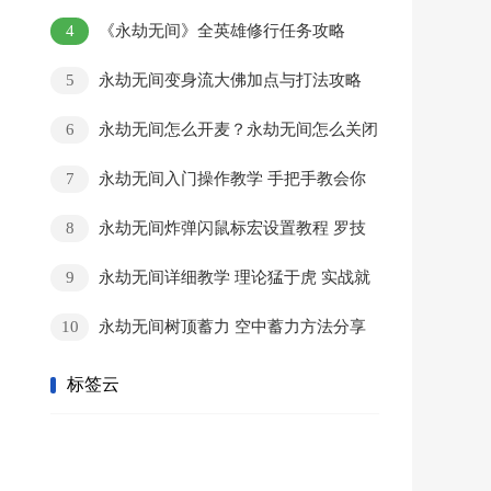
细操作教学
4
《永劫无间》全英雄修行任务攻略
5
永劫无间变身流大佛加点与打法攻略
天海变大打法
6
永劫无间怎么开麦？永劫无间怎么关闭
自由麦？
7
永劫无间入门操作教学 手把手教会你
怎么玩永劫无间
8
永劫无间炸弹闪鼠标宏设置教程 罗技
鼠标宏设置教程
9
永劫无间详细教学 理论猛于虎 实战就
慌操作一顿乱按,该怎么解决？
10
永劫无间树顶蓄力 空中蓄力方法分享
标签云