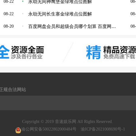
永劫无间神鹰堡金绿堆点位图解
08-22
08-
永劫无间长生寨金绿堆点位图解
08-22
08-
百度网盘会员和超级会员哪个划算 百度网盘超级会员制怎么买最划算
08-20
08-
,正规合法网站
Copyright © 2019 音速娱乐网 All Rights Reserved.
渝公网安备50022802000484号
渝ICP备2021008690号-1