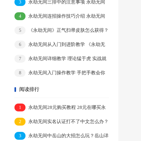
3
永劫无间三排中的注意事项 永劫无间
排位细节教学
4
永劫无间连招操作技巧介绍 永劫无间
连招教学大全
5
《永劫无间》正气扫帚皮肤怎么获得？
正气扫帚武器获得方法介绍
6
永劫无间从入门到进阶教学 《永劫无
间》快速攻略一览
7
永劫无间详细教学 理论猛于虎 实战就
慌操作一顿乱按,该怎么解决？
8
永劫无间入门操作教学 手把手教会你
怎么玩永劫无间
阅读排行
1
永劫无间28元购买教程 28元在哪买永
劫无间超低价
2
永劫无间实名认证打不了中文怎么办？
永劫无间无法输入中文？
3
永劫无间中岳山的大招怎么玩？岳山详